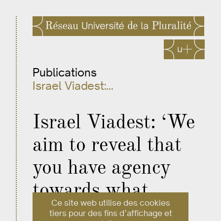
Publications
Israel Viadest:…
Israel Viadest: ‘We
aim to reveal that
you have agency
towards what
Ce site web utilise des cookies
happens around
tiers pour des fins d’affichage et