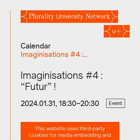
Calendar
Imaginisations #4 :…
Imaginisations #4 :
“Futur” !
2024.01.31, 18:30–20:30
Event
“Futur”…
This website uses third-party
Quel rôle joue-t-il dans nos vies ?
cookies for media embedding and
Pourquoi s’en préoccuper ?