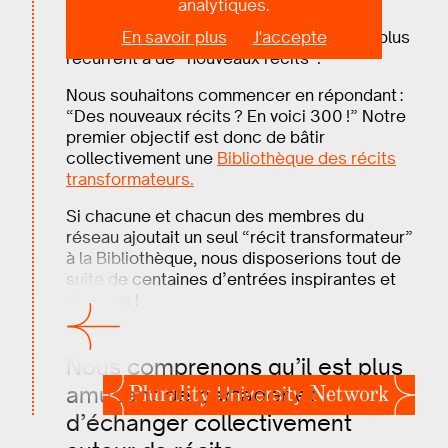
analytiques.
Le projet Narratopias poursuit un objectif
En savoir plus
J'accepte
ambitieux : répondre à l’appel de plus en plus
récurrent à de “nouveaux récits”.
Nous souhaitons commencer en répondant :
“Des nouveaux récits ? En voici 300 !” Notre
premier objectif est donc de bâtir
collectivement une
Bibliothèque des récits
transformateurs.
Si chacune et chacun des membres du
réseau ajoutait un seul “récit transformateur”
à la Bibliothèque, nous disposerions tout de
suite de centaines d’entrées inspirantes et
diverses !
Nous comprenons qu’il est plus
amusant de partager et
d’échanger collectivement