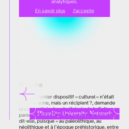
analytiques.
En savoir plus
J'accepte
Histoire
Et si le premier dispositif « culturel » n’était
pas une arme, mais un récipient ?, demande
Ursula Le Guin dans La théorie de la fiction-
panier (1986). C’est une hypothèse plausible,
dit-elle, puisque « au paléolithique, au
néolithique et à l’époque préhistorique, entre